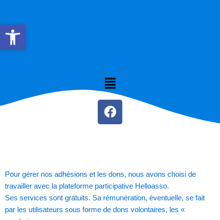
Aller
au
Ouvrir la barre d’outils
contenu
Menu
F
a
c
e
b
o
Pour gérer nos adhésions et les dons, nous avons choisi de
o
travailler avec la plateforme participative
Helloasso
.
k
Ses services sont gratuits. Sa rémunération, éventuelle, se fait
par les utilisateurs sous forme de dons volontaires, les «