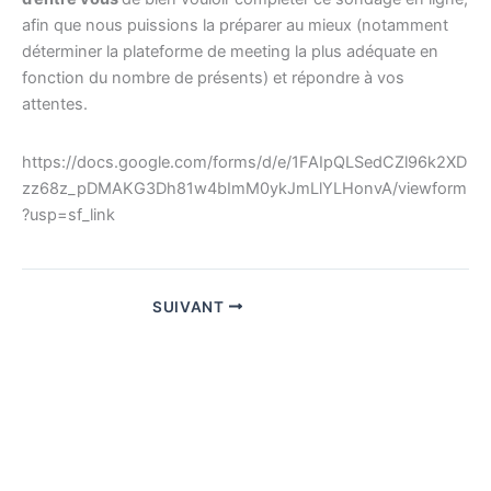
afin que nous puissions la préparer au mieux (notamment
déterminer la plateforme de meeting la plus adéquate en
fonction du nombre de présents) et répondre à vos
attentes.
https://docs.google.com/forms/d/e/1FAIpQLSedCZl96k2XD
zz68z_pDMAKG3Dh81w4bImM0ykJmLlYLHonvA/viewform
?usp=sf_link
SUIVANT