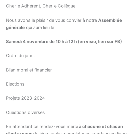
o
Cher-e Adhérent, Cher-e Collègue,
k
Nous avons le plaisir de vous convier à notre
Assemblée
générale
qui aura lieu le
Samedi 4 novembre de 10 h à 12 h (en visio, lien sur FB)
Ordre du jour :
Bilan moral et financier
Elections
Projets 2023-2024
Questions diverses
En attendant ce rendez-vous merci
à chacune et chacun
d’entre vous
de bien vouloir compléter ce sondage en ligne,