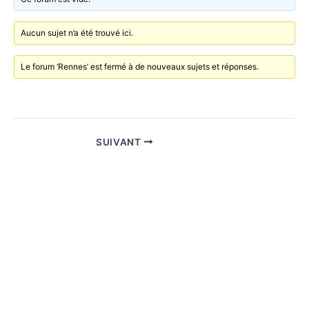
o
k
Aucun sujet n’a été trouvé ici.
Le forum ‘Rennes’ est fermé à de nouveaux sujets et réponses.
SUIVANT