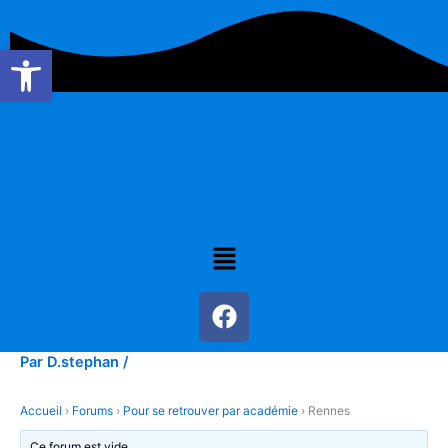
Aller
au
Ouvrir la barre d’outils
contenu
Menu
F
a
c
Par
D.stephan
/
e
b
Accueil
›
Forums
›
Pour se retrouver par académie
›
Rennes
o
Ce forum est vide.