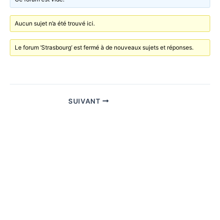
o
k
Aucun sujet n’a été trouvé ici.
Le forum ‘Strasbourg’ est fermé à de nouveaux sujets et réponses.
SUIVANT