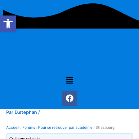
Aller
au
Ouvrir la barre d’outils
contenu
Menu
F
a
c
Par
D.stephan
/
e
b
Accueil
›
Forums
›
Pour se retrouver par académie
›
Strasbourg
o
Ce forum est vide.