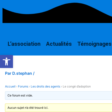
Aller
au
contenu
L’association
Actualités
Témoignages
Ouvrir la barre d’outils
Par
D.stephan
/
Accueil
›
Forums
›
Les droits des agents
›
Le congé d’adoption
Ce forum est vide.
Aucun sujet n’a été trouvé ici.