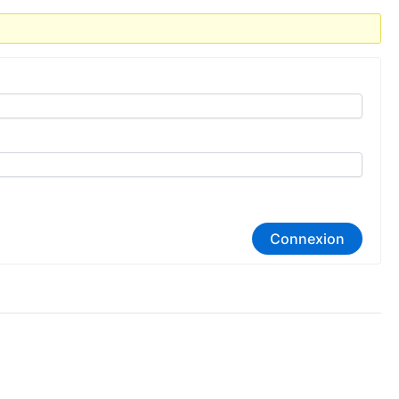
o
k
Connexion