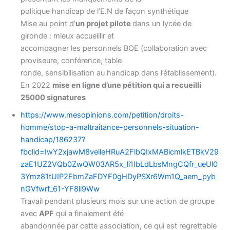
politique handicap de l’E.N de façon synthétique
Mise au point d’
un projet pilote
dans un lycée de
gironde : mieux accueillir et
accompagner les personnels BOE (collaboration avec
proviseure, conférence, table
ronde, sensibilisation au handicap dans l’établissement).
En 2022
mise en ligne d’une pétition qui a recueilli
25000 signatures
https://www.mesopinions.com/petition/droits-
homme/stop-a-maltraitance-personnels-situation-
handicap/186237?
fbclid=IwY2xjawM8velleHRuA2FlbQIxMABicmlkETBkV29
zaE1UZ2VQb0ZwQW03AR5x_li1IbLdLbsMngCQfr_ueUl0
3Ymz81tUIP2FbmZaFDYF0gHDyPSXr6Wm1Q_aem_pyb
nGVfwrf_61-YF8li9Ww
Travail pendant plusieurs mois sur une action de groupe
avec
APF
qui a finalement été
abandonnée par cette association, ce qui est regrettable