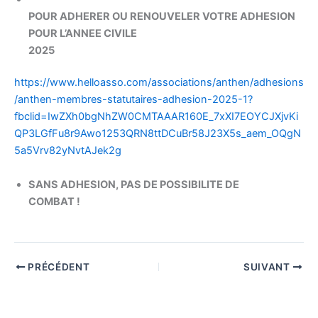
POUR ADHERER OU RENOUVELER VOTRE ADHESION
POUR L’ANNEE CIVILE
2025
https://www.helloasso.com/associations/anthen/adhesions
/anthen-membres-statutaires-adhesion-2025-1?
fbclid=IwZXh0bgNhZW0CMTAAAR160E_7xXI7EOYCJXjvKi
QP3LGfFu8r9Awo1253QRN8ttDCuBr58J23X5s_aem_OQgN
5a5Vrv82yNvtAJek2g
SANS ADHESION, PAS DE POSSIBILITE DE
COMBAT !
PRÉCÉDENT
SUIVANT