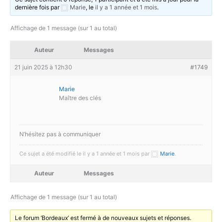
o
dernière fois par
Marie
, le
il y a 1 année et 1 mois
.
k
Affichage de 1 message (sur 1 au total)
Auteur
Messages
21 juin 2025 à 12h30
#1749
Marie
Maître des clés
N’hésitez pas à communiquer
Ce sujet a été modifié le il y a 1 année et 1 mois par
Marie
.
Auteur
Messages
Affichage de 1 message (sur 1 au total)
Le forum ‘Bordeaux’ est fermé à de nouveaux sujets et réponses.