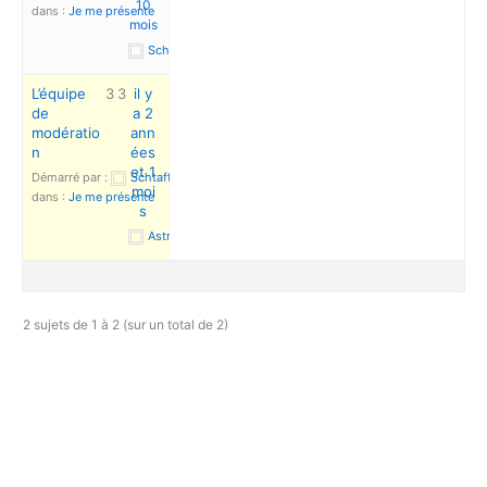
10
dans :
Je me présente
mois
Schtaffi
L’équipe
3
3
il y
de
a 2
modératio
ann
n
ées
et 1
Démarré par :
Schtaffi
moi
dans :
Je me présente
s
Astrid LNDRT
2 sujets de 1 à 2 (sur un total de 2)