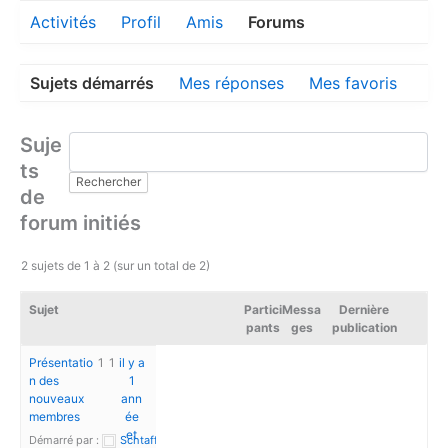
Activités
Profil
Amis
Forums
Sujets démarrés
Mes réponses
Mes favoris
Suje
ts
de
forum initiés
2 sujets de 1 à 2 (sur un total de 2)
Sujet
Partici
Messa
Dernière
pants
ges
publication
Présentatio
1
1
il y a
n des
1
nouveaux
ann
membres
ée
et
Démarré par :
Schtaffi