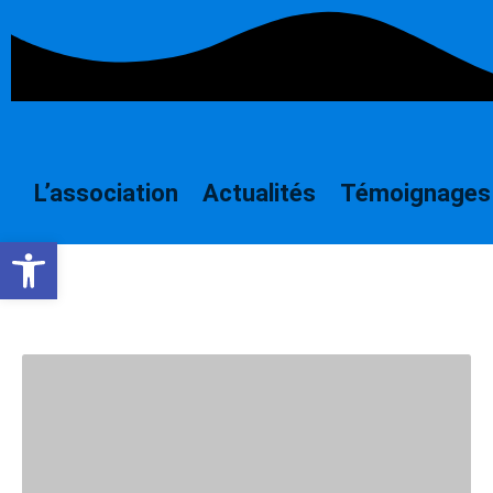
Aller
au
contenu
L’association
Actualités
Témoignages
Ouvrir la barre d’outils